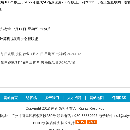
应用100个以上，2022年建成5G场景应用200个以上。到2022年，在工业互联网
用。
安防行业 7月17日 星期五 云神盾
计算机视觉科技创新联盟
：
每日资讯-安防行业 7月21日 星期五 云神盾
2020/7/21
：
每日资讯 7月16日 星期四-云神盾品牌
2020/7/16
网站首页
|
访客机
|
关于我们
|
人才招聘
|
网站地图
|
订阅RSS
Copyright 2013
神盾
版权所有 All Rights Reserved
地址：广州市番禺区石楼路段239号 联系电话：020-38880953 电子邮件：sd@sdykt
Built By
神盾科技
技术支持