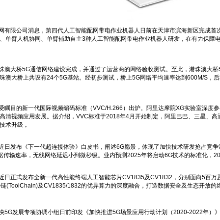
电网有限公司消息，第四代人工智能配网带电作业机器人日前在天津市滨海新区完成首
、单臂人机协同、单臂辅助自主3种人工智能配网带电作业机器人研发，在有力保障
港珠澳大桥5G通信网络建设完成，并通过了运营商的网络验收测试。至此，港珠澳大桥
珠澳大桥上共设有24个5G基站。经初步测试，桥上5G网络平均速率达到600M/S，后
备受瞩目的新一代国际视频编码标准（VVC/H.266）出炉。阿里达摩院XG实验室深度
高清视频应用发展。据介绍，VVC标准于2018年4月开始制定，阿里巴巴、三星、
技术升级 。
子近日发布《下一代超连接体验》白皮书，阐述6G愿景，体现了加快技术研发抢占竞争制
数据传输速率，无线网络延迟小到微秒级。业内预测2025年将启动6G技术的标准化，20
能近日正式发布全新一代高性能终端人工智能芯片CV1835及CV1832，分别面向5百
具链(ToolChain)及CV1835/1832的优异算力的深度融合，打造数据安全及生态开放
加快5G发展专项协调小组日前印发《加快推进5G场景应用行动计划（2020-2022年）》