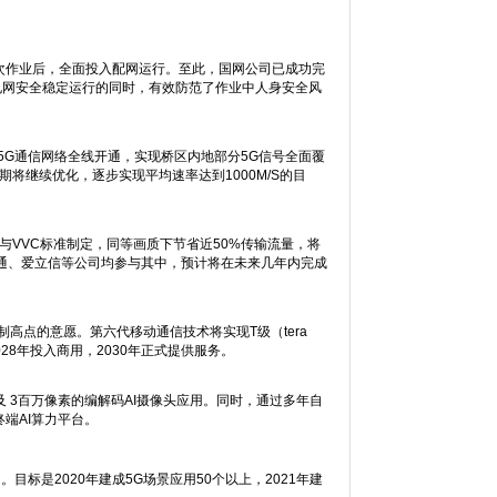
次作业后，全面投入配网运行。至此，国网公司已成功完
电网安全稳定运行的同时，有效防范了作业中人身安全风
5G通信网络全线开通，实现桥区内地部分5G信号全面覆
期将继续优化，逐步实现平均速率达到1000M/S的目
参与VVC标准制定，同等画质下节省近50%传输流量，将
高通、爱立信等公司均参与其中，预计将在未来几年内完成
高点的意愿。第六代移动通信技术将实现T级（tera
28年投入商用，2030年正式提供服务。
万及 3百万像素的编解码AI摄像头应用。同时，通过多年自
的终端AI算力平台。
。目标是2020年建成5G场景应用50个以上，2021年建