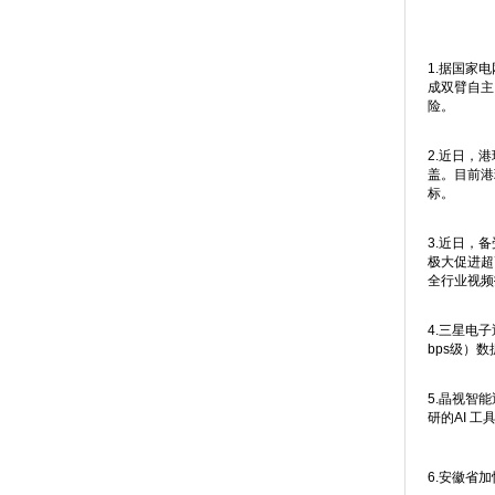
1.据国家
成双臂自主
险。
2.近日，
盖。目前港
标。
3.近日，
极大促进超
全行业视频
4.三星电
bps级）
5.晶视智
研的AI 工
6.安徽省