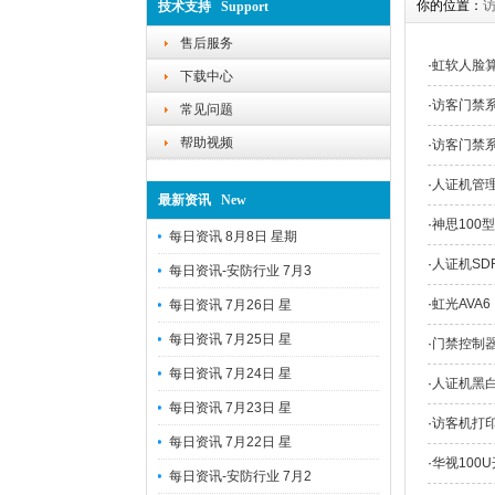
你的位置：
技术支持 Support
售后服务
·
虹软人脸算
下载中心
·
访客门禁
常见问题
帮助视频
·
访客门禁系统
·
人证机管理
最新资讯 New
·
神思10
每日资讯 8月8日 星期
·
人证机SD
每日资讯-安防行业 7月3
·
虹光AVA
每日资讯 7月26日 星
每日资讯 7月25日 星
·
门禁控制器
每日资讯 7月24日 星
·
人证机黑白
每日资讯 7月23日 星
·
访客机打印
每日资讯 7月22日 星
·
华视100
每日资讯-安防行业 7月2