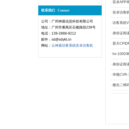
·
安卓APP
联系我们 Contact
·
安卓访客
公司：广州神盾信息科技有限公司
·
访客系统
地址：广州市番禺区石楼路段239号
·
身份证阅读
电话：139-2888-9212
邮件：sd@sdykt.cn
·
普天CPI
网站：
云神盾访客系统
安卓访客机
·
hx-10
·
身份证阅读器
·
华视CVR-
·
微光二维