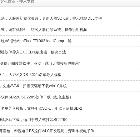
访客机首页
>
技术支持
法，人脸库初始化失败，更新人脸SDK后，提示找到DLL文件
系统，访客机软件，访客人脸门禁系统，操作说明视频
V8报错AppFkxx.FFk003.loadCamp，解
端软件导入EXCEL模板出错，解决办法
0型身份证阅读器软件，驱动下载（无需授权也能用）
R-1，人证机SDR-2黑白名单导入模板
6，文通AVA6，扫描仪驱动下载win10系统
软件SD220,SD220S软件下载（红色主板）
名单导入模板，支持汇欣SD-1，汇欣人证机SD-2
机驱动下载，适用于嵌入式打印模组T90
U开发包，华视电子BS控件V4.0开发说明，深圳华视电子B/