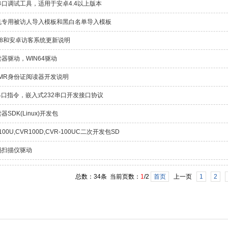
串口调试工具，适用于安卓4.4以上版本
机专用被访人导入模板和黑白名单导入模板
V8和安卓访客系统更新说明
器驱动，WIN64驱动
DMR身份证阅读器开发说明
0D串口指令，嵌入式232串口开发接口协议
SDK(Linux)开发包
100U,CVR100D,CVR-100UC二次开发包SD
码扫描仪驱动
总数：34条 当前页数：
1
/2
首页
上一页
1
2